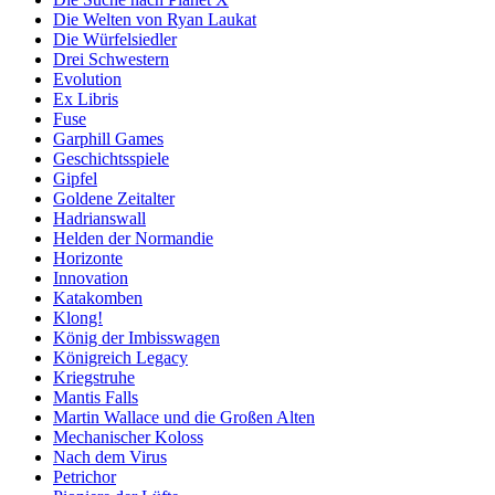
Die Welten von Ryan Laukat
Die Würfelsiedler
Drei Schwestern
Evolution
Ex Libris
Fuse
Garphill Games
Geschichtsspiele
Gipfel
Goldene Zeitalter
Hadrianswall
Helden der Normandie
Horizonte
Innovation
Katakomben
Klong!
König der Imbisswagen
Königreich Legacy
Kriegstruhe
Mantis Falls
Martin Wallace und die Großen Alten
Mechanischer Koloss
Nach dem Virus
Petrichor