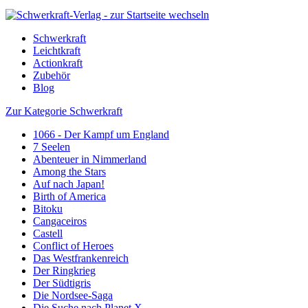
Schwerkraft
Leichtkraft
Actionkraft
Zubehör
Blog
Zur Kategorie Schwerkraft
1066 - Der Kampf um England
7 Seelen
Abenteuer in Nimmerland
Among the Stars
Auf nach Japan!
Birth of America
Bitoku
Cangaceiros
Castell
Conflict of Heroes
Das Westfrankenreich
Der Ringkrieg
Der Südtigris
Die Nordsee-Saga
Die Suche nach Planet X