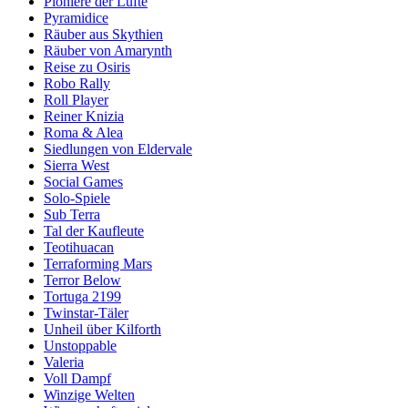
Pioniere der Lüfte
Pyramidice
Räuber aus Skythien
Räuber von Amarynth
Reise zu Osiris
Robo Rally
Roll Player
Reiner Knizia
Roma & Alea
Siedlungen von Eldervale
Sierra West
Social Games
Solo-Spiele
Sub Terra
Tal der Kaufleute
Teotihuacan
Terraforming Mars
Terror Below
Tortuga 2199
Twinstar-Täler
Unheil über Kilforth
Unstoppable
Valeria
Voll Dampf
Winzige Welten