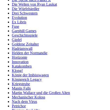
Die Welten von Ryan Laukat
Die Würfelsiedler
Drei Schwestern
Evolution
Ex Libris
Fuse
Garphill Games
Geschichtsspiele
Gipfel
Goldene Zeitalter
Hadrianswall
Helden der Normandie
Horizonte
Innovation
Katakomben
Klong!
König der Imbisswagen
Königreich Legacy
Kriegstruhe
Mantis Falls
Martin Wallace und die Großen Alten
Mechanischer Koloss
Nach dem Virus
Petrichor