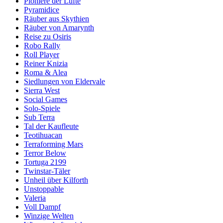
Pioniere der Lüfte
Pyramidice
Räuber aus Skythien
Räuber von Amarynth
Reise zu Osiris
Robo Rally
Roll Player
Reiner Knizia
Roma & Alea
Siedlungen von Eldervale
Sierra West
Social Games
Solo-Spiele
Sub Terra
Tal der Kaufleute
Teotihuacan
Terraforming Mars
Terror Below
Tortuga 2199
Twinstar-Täler
Unheil über Kilforth
Unstoppable
Valeria
Voll Dampf
Winzige Welten