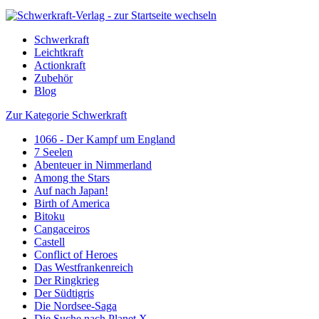
Schwerkraft
Leichtkraft
Actionkraft
Zubehör
Blog
Zur Kategorie Schwerkraft
1066 - Der Kampf um England
7 Seelen
Abenteuer in Nimmerland
Among the Stars
Auf nach Japan!
Birth of America
Bitoku
Cangaceiros
Castell
Conflict of Heroes
Das Westfrankenreich
Der Ringkrieg
Der Südtigris
Die Nordsee-Saga
Die Suche nach Planet X