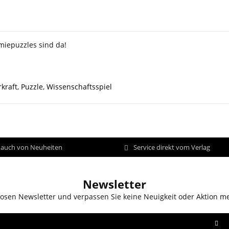
miepuzzles sind da!
kraft
,
Puzzle
,
Wissenschaftsspiel
d auch von Neuheiten
Service direkt vom Verlag
Newsletter
osen Newsletter und verpassen Sie keine Neuigkeit oder Aktion m