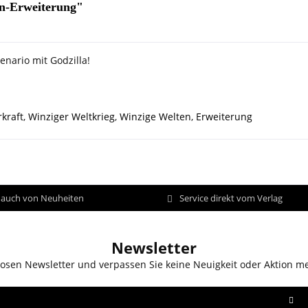
on-Erweiterung"
enario mit Godzilla!
kraft
,
Winziger Weltkrieg
,
Winzige Welten
,
Erweiterung
d auch von Neuheiten
Service direkt vom Verlag
Newsletter
osen Newsletter und verpassen Sie keine Neuigkeit oder Aktion m