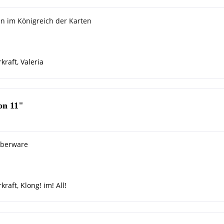
n im Königreich der Karten
kraft
,
Valeria
on 11"
yberware
kraft
,
Klong! im! All!