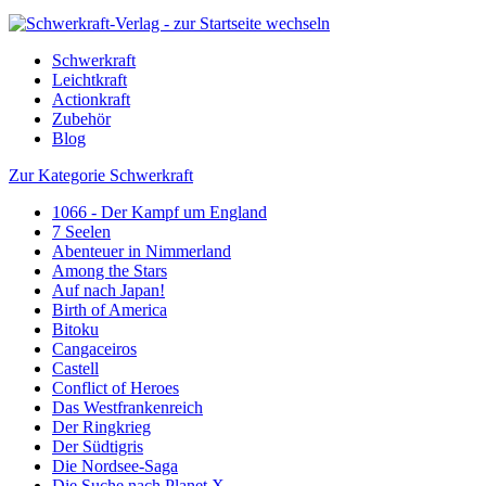
Schwerkraft
Leichtkraft
Actionkraft
Zubehör
Blog
Zur Kategorie Schwerkraft
1066 - Der Kampf um England
7 Seelen
Abenteuer in Nimmerland
Among the Stars
Auf nach Japan!
Birth of America
Bitoku
Cangaceiros
Castell
Conflict of Heroes
Das Westfrankenreich
Der Ringkrieg
Der Südtigris
Die Nordsee-Saga
Die Suche nach Planet X