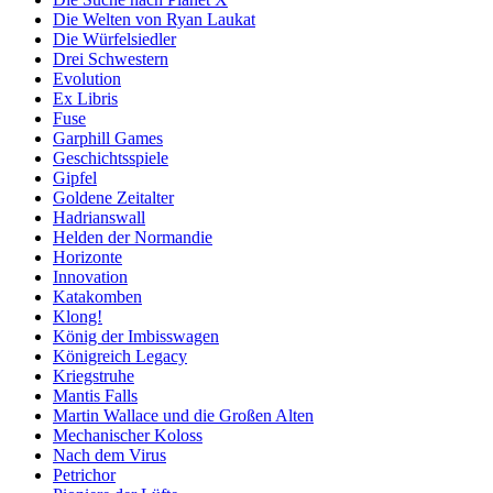
Die Welten von Ryan Laukat
Die Würfelsiedler
Drei Schwestern
Evolution
Ex Libris
Fuse
Garphill Games
Geschichtsspiele
Gipfel
Goldene Zeitalter
Hadrianswall
Helden der Normandie
Horizonte
Innovation
Katakomben
Klong!
König der Imbisswagen
Königreich Legacy
Kriegstruhe
Mantis Falls
Martin Wallace und die Großen Alten
Mechanischer Koloss
Nach dem Virus
Petrichor