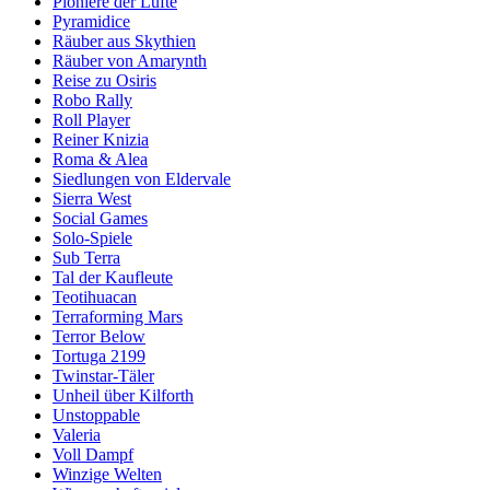
Pioniere der Lüfte
Pyramidice
Räuber aus Skythien
Räuber von Amarynth
Reise zu Osiris
Robo Rally
Roll Player
Reiner Knizia
Roma & Alea
Siedlungen von Eldervale
Sierra West
Social Games
Solo-Spiele
Sub Terra
Tal der Kaufleute
Teotihuacan
Terraforming Mars
Terror Below
Tortuga 2199
Twinstar-Täler
Unheil über Kilforth
Unstoppable
Valeria
Voll Dampf
Winzige Welten