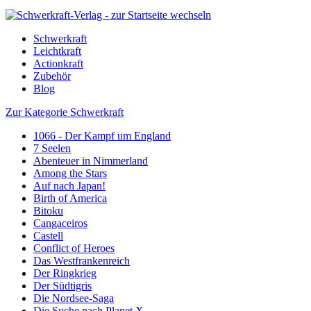
Schwerkraft
Leichtkraft
Actionkraft
Zubehör
Blog
Zur Kategorie Schwerkraft
1066 - Der Kampf um England
7 Seelen
Abenteuer in Nimmerland
Among the Stars
Auf nach Japan!
Birth of America
Bitoku
Cangaceiros
Castell
Conflict of Heroes
Das Westfrankenreich
Der Ringkrieg
Der Südtigris
Die Nordsee-Saga
Die Suche nach Planet X