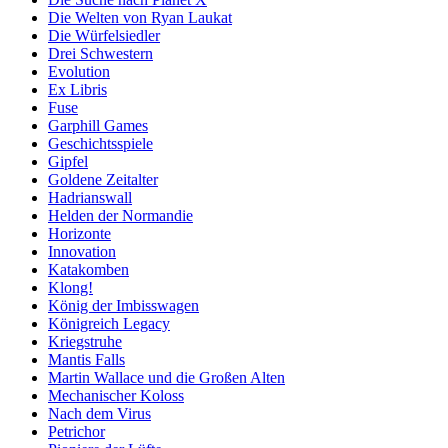
Die Welten von Ryan Laukat
Die Würfelsiedler
Drei Schwestern
Evolution
Ex Libris
Fuse
Garphill Games
Geschichtsspiele
Gipfel
Goldene Zeitalter
Hadrianswall
Helden der Normandie
Horizonte
Innovation
Katakomben
Klong!
König der Imbisswagen
Königreich Legacy
Kriegstruhe
Mantis Falls
Martin Wallace und die Großen Alten
Mechanischer Koloss
Nach dem Virus
Petrichor