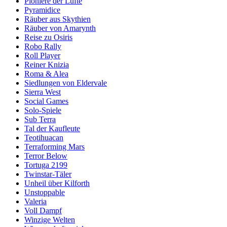
Pioniere der Lüfte
Pyramidice
Räuber aus Skythien
Räuber von Amarynth
Reise zu Osiris
Robo Rally
Roll Player
Reiner Knizia
Roma & Alea
Siedlungen von Eldervale
Sierra West
Social Games
Solo-Spiele
Sub Terra
Tal der Kaufleute
Teotihuacan
Terraforming Mars
Terror Below
Tortuga 2199
Twinstar-Täler
Unheil über Kilforth
Unstoppable
Valeria
Voll Dampf
Winzige Welten