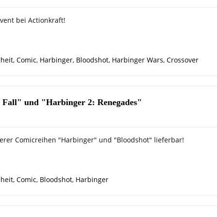
vent bei Actionkraft!
heit
,
Comic
,
Harbinger
,
Bloodshot
,
Harbinger Wars
,
Crossover
d Fall" und "Harbinger 2: Renegades"
rer Comicreihen "Harbinger" und "Bloodshot" lieferbar!
heit
,
Comic
,
Bloodshot
,
Harbinger