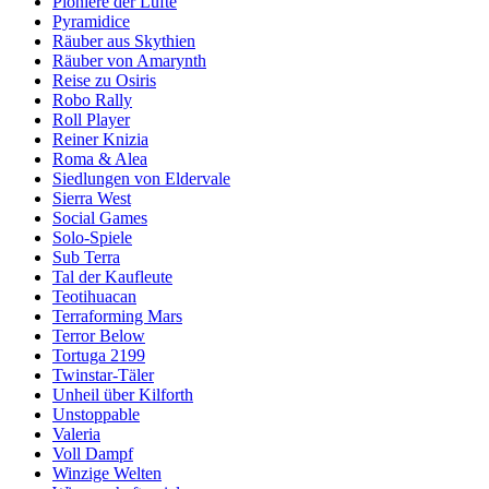
Pioniere der Lüfte
Pyramidice
Räuber aus Skythien
Räuber von Amarynth
Reise zu Osiris
Robo Rally
Roll Player
Reiner Knizia
Roma & Alea
Siedlungen von Eldervale
Sierra West
Social Games
Solo-Spiele
Sub Terra
Tal der Kaufleute
Teotihuacan
Terraforming Mars
Terror Below
Tortuga 2199
Twinstar-Täler
Unheil über Kilforth
Unstoppable
Valeria
Voll Dampf
Winzige Welten