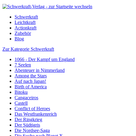
Schwerkraft
Leichtkraft
Actionkraft
Zubehör
Blog
Zur Kategorie Schwerkraft
1066 - Der Kampf um England
7 Seelen
Abenteuer in Nimmerland
Among the Stars
Auf nach Japan!
Birth of America
Bitoku
Cangaceiros
Castell
Conflict of Heroes
Das Westfrankenreich
Der Ringkrieg
Der Südtigris
Die Nordsee-Saga
Die Suche nach Planet X