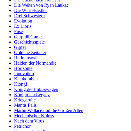
Die Welten von Ryan Laukat
Die Würfelsiedler
Drei Schwestern
Evolution
Ex Libris
Fuse
Garphill Games
Geschichtsspiele
Gipfel
Goldene Zeitalter
Hadrianswall
Helden der Normandie
Horizonte
Innovation
Katakomben
Klong!
König der Imbisswagen
Königreich Legacy
Kriegstruhe
Mantis Falls
Martin Wallace und die Großen Alten
Mechanischer Koloss
Nach dem Virus
Petrichor