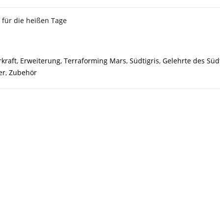
 für die heißen Tage
kraft
,
Erweiterung
,
Terraforming Mars
,
Südtigris
,
Gelehrte des Südt
er
,
Zubehör