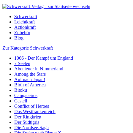
Schwerkraft
Leichtkraft
Actionkraft
Zubehör
Blog
Zur Kategorie Schwerkraft
1066 - Der Kampf um England
7 Seelen
Abenteuer in Nimmerland
Among the Stars
Auf nach Japan!
Birth of America
Bitoku
Cangaceiros
Castell
Conflict of Heroes
Das Westfrankenreich
Der Ringkrieg
Der Südtigris
Die Nordsee-Saga
Die Suche nach Planet X