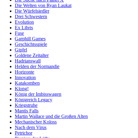
Die Welten von Ryan Laukat
Die Würfelsiedler
Drei Schwestern
Evolution
Ex Libris
Fuse
Garphill Games
Geschichtsspiele
Gipfel
Goldene Zeitalter
Hadrianswall
Helden der Normandie
Horizonte
Innovation
Katakomben
Klong!
König der Imbisswagen
Königreich Legacy
Kriegstruhe
Mantis Falls
Martin Wallace und die Großen Alten
Mechanischer Koloss
Nach dem Virus
Petrichor