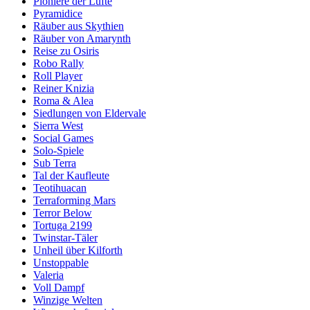
Pioniere der Lüfte
Pyramidice
Räuber aus Skythien
Räuber von Amarynth
Reise zu Osiris
Robo Rally
Roll Player
Reiner Knizia
Roma & Alea
Siedlungen von Eldervale
Sierra West
Social Games
Solo-Spiele
Sub Terra
Tal der Kaufleute
Teotihuacan
Terraforming Mars
Terror Below
Tortuga 2199
Twinstar-Täler
Unheil über Kilforth
Unstoppable
Valeria
Voll Dampf
Winzige Welten