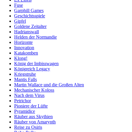
Fuse
Garphill Games
Geschichtsspiele
Gipfel
Goldene Zeitalter
Hadrianswall
Helden der Normandie
Horizonte
Innovation
Katakomben
Klong!
König der Imbisswagen
Königreich Legacy
Kriegstruhe
Mantis Falls
Martin Wallace und die Großen Alten
Mechanischer Koloss
Nach dem Virus
Petrichor
Pioniere der Lüfte
Pyramidice
Räuber aus Skythien
Räuber von Amarynth
Reise zu Osiris