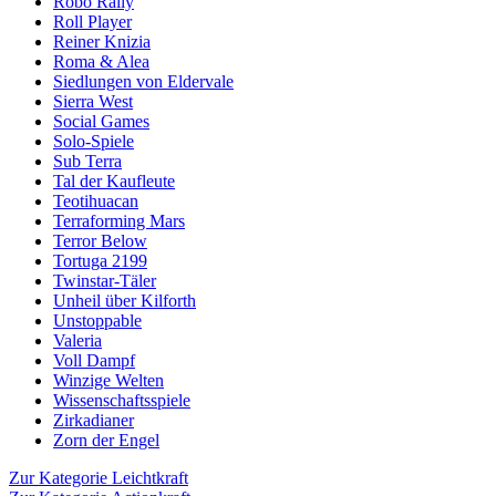
Robo Rally
Roll Player
Reiner Knizia
Roma & Alea
Siedlungen von Eldervale
Sierra West
Social Games
Solo-Spiele
Sub Terra
Tal der Kaufleute
Teotihuacan
Terraforming Mars
Terror Below
Tortuga 2199
Twinstar-Täler
Unheil über Kilforth
Unstoppable
Valeria
Voll Dampf
Winzige Welten
Wissenschaftsspiele
Zirkadianer
Zorn der Engel
Zur Kategorie Leichtkraft