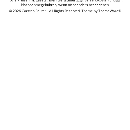
* Alle Preise inkl. gesetzl. Mehrwertsteuer zzgl.
Versandkosten
und ggf.
Nachnahmegebühren, wenn nicht anders beschrieben
© 2026 Carsten Reuter - All Rights Reserved. Theme by
ThemeWare®