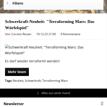
Filtern
Schwerkraft-Neuheit: "Terraforming Mars: Das
Würfelspiel"
Von: Carsten Reuter
18.12.23 21:00
0 Kommentare
Es darf wieder terraformt werden!
Mehr lesen
Tags:
Neuheit
,
Schwerkraft
,
Terraforming Mars
Alles aus einer Hand
Newsletter