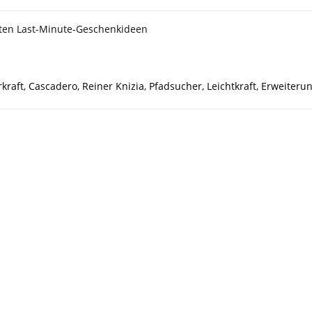
ten Last-Minute-Geschenkideen
kraft
,
Cascadero
,
Reiner Knizia
,
Pfadsucher
,
Leichtkraft
,
Erweiteru