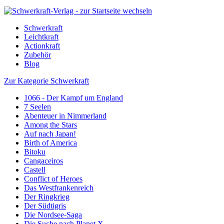
Schwerkraft
Leichtkraft
Actionkraft
Zubehör
Blog
Zur Kategorie Schwerkraft
1066 - Der Kampf um England
7 Seelen
Abenteuer in Nimmerland
Among the Stars
Auf nach Japan!
Birth of America
Bitoku
Cangaceiros
Castell
Conflict of Heroes
Das Westfrankenreich
Der Ringkrieg
Der Südtigris
Die Nordsee-Saga
Die Suche nach Planet X