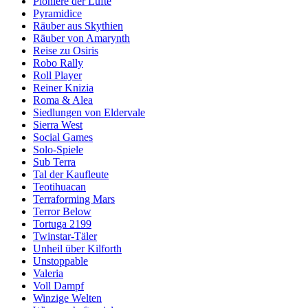
Pioniere der Lüfte
Pyramidice
Räuber aus Skythien
Räuber von Amarynth
Reise zu Osiris
Robo Rally
Roll Player
Reiner Knizia
Roma & Alea
Siedlungen von Eldervale
Sierra West
Social Games
Solo-Spiele
Sub Terra
Tal der Kaufleute
Teotihuacan
Terraforming Mars
Terror Below
Tortuga 2199
Twinstar-Täler
Unheil über Kilforth
Unstoppable
Valeria
Voll Dampf
Winzige Welten