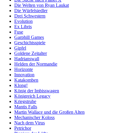
Die Welten von Ryan Laukat
Die Würfelsiedler
Drei Schwestern
Evolution
Ex Libris
Fuse
Garphill Games
Geschichtsspiele
Gipfel
Goldene Zeitalter
Hadrianswall
Helden der Normandie
Horizonte
Innovation
Katakomben
Klong!
König der Imbisswagen
Königreich Legacy
Kriegstruhe
Mantis Falls
Martin Wallace und die Großen Alten
Mechanischer Koloss
Nach dem Virus
Petrichor