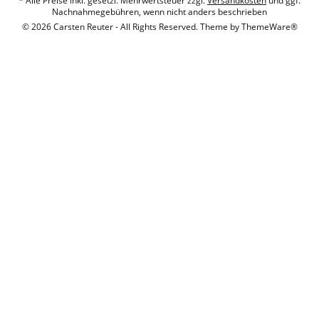
* Alle Preise inkl. gesetzl. Mehrwertsteuer zzgl.
Versandkosten
und ggf.
Nachnahmegebühren, wenn nicht anders beschrieben
© 2026 Carsten Reuter - All Rights Reserved. Theme by
ThemeWare®